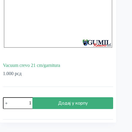
Vacuum crevo 21 cm/garnitura
1.000
рсд
Vacuum
Додај у корпу
crevo
21
cm/garnitura
количина