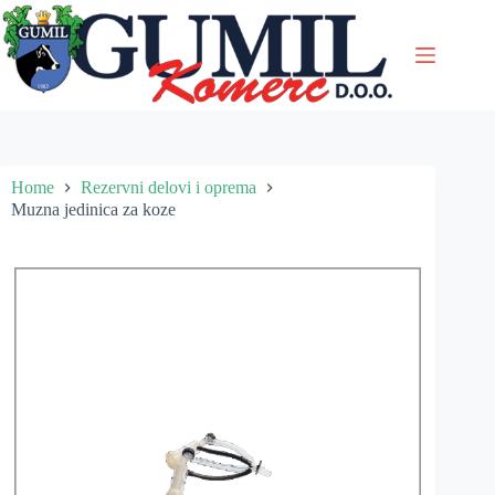
Skip
to
content
Home
Rezervni delovi i oprema
Muzna jedinica za koze