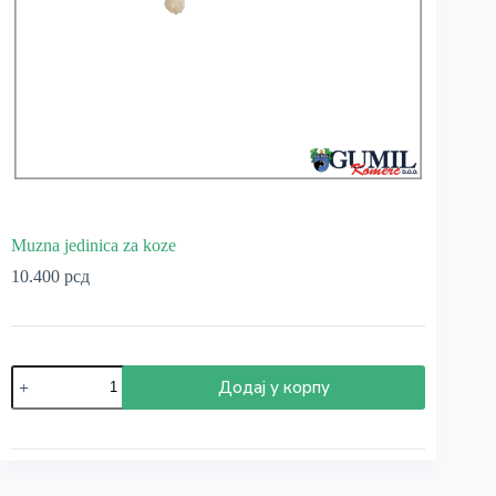
Muzna jedinica za koze
10.400
рсд
Muzna
Додај у корпу
jedinica
za
koze
количина