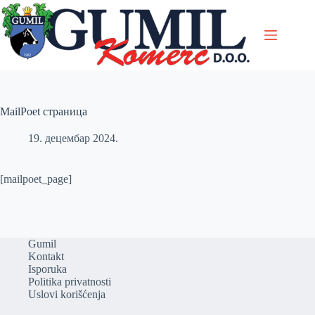
Skip
to
content
MailPoet страница
19. децембар 2024.
[mailpoet_page]
Gumil
Kontakt
Isporuka
Politika privatnosti
Uslovi korišćenja